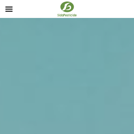
主页
加工
产品
简介
登记产品列表
关于
自主品牌
/ 悬浮剂 /
/新产品/
简体中文
/ 水分散性粒剂 /
/除草剂/
简体中文
@
/ 乳油 /
/杀菌剂/
English
/ 可湿性粉剂 /
/杀虫剂/
/ 水乳剂 /
/植调剂/